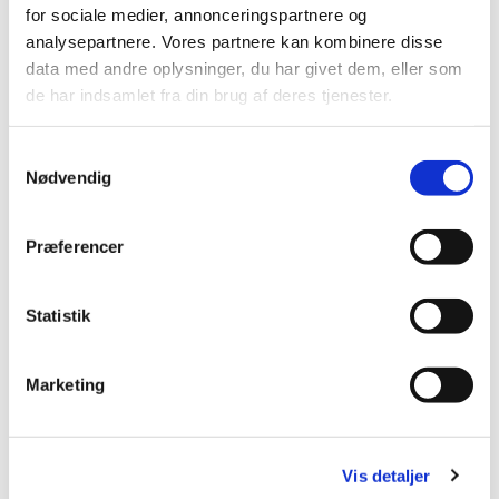
Videnskab.dk, 4. marts 2018
for sociale medier, annonceringspartnere og
analysepartnere. Vores partnere kan kombinere disse
ATS, 9. februar 2018
data med andre oplysninger, du har givet dem, eller som
de har indsamlet fra din brug af deres tjenester.
Politiken, 7. februar 2018
Uniavisen, 10. januar 2018
Samtykkevalg
Nødvendig
P1 Eftermiddag, 24. marts 2017
Netavisen, 22. marts 2017
Præferencer
DJØF-bladet, januar 2017
RUBRIK, juni 2017
Statistik
Politiken, 14. juni 2017
Marketing
Humanist, 1. juli 2016
Zetland, 14 .juni 2016
Vis detaljer
Radio24syv, 6. juni 2016, kl. 18.30