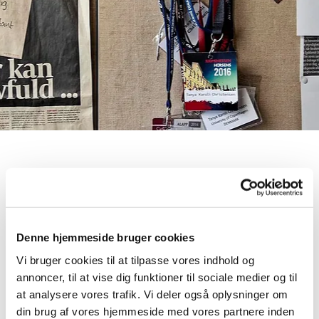
Links til retslingvistik i
medierne
Denne hjemmeside bruger cookies
Norsk kidnapningssag, Fyens Amtsavis, 10. januar
Vi bruger cookies til at tilpasse vores indhold og
2019
annoncer, til at vise dig funktioner til sociale medier og til
at analysere vores trafik. Vi deler også oplysninger om
Fyns Amts Avis, 2. maj 2018 (analyse af FB-profiler)
din brug af vores hjemmeside med vores partnere inden